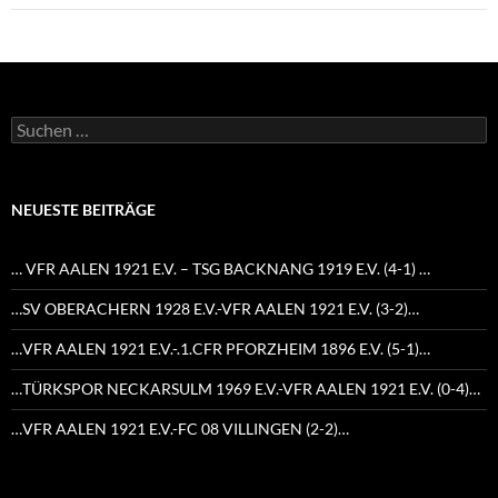
Suchen
nach:
NEUESTE BEITRÄGE
… VFR AALEN 1921 E.V. – TSG BACKNANG 1919 E.V. (4-1) …
…SV OBERACHERN 1928 E.V.-VFR AALEN 1921 E.V. (3-2)…
…VFR AALEN 1921 E.V.-.1.CFR PFORZHEIM 1896 E.V. (5-1)…
…TÜRKSPOR NECKARSULM 1969 E.V.-VFR AALEN 1921 E.V. (0-4)…
…VFR AALEN 1921 E.V.-FC 08 VILLINGEN (2-2)…