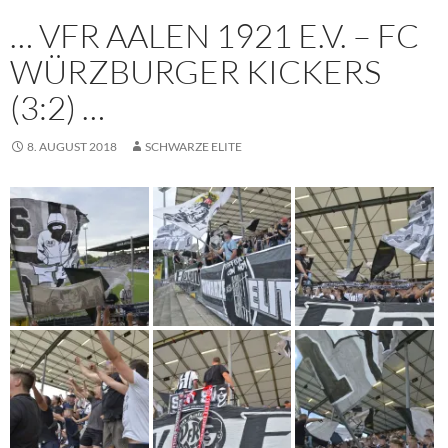
… VFR AALEN 1921 E.V. – FC
WÜRZBURGER KICKERS
(3:2) …
8. AUGUST 2018
SCHWARZE ELITE