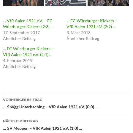
… VfR Aalen 1921 e.V. – FC
… FC Würzburger Kickers –
Würzburger Kickers (2:3) …
VfR Aalen 1921 e.V. (2:2) …
17. September 2017
3. März 2018
Ähnlicher Beitrag
Ähnlicher Beitrag
… FC Würzburger Kickers –
VfR Aalen 1921 e.V. (2:1) …
4. Februar 2019
Ähnlicher Beitrag
Beitragsnavigation
VORHERIGER BEITRAG
… SpVgg Unterhaching – VfR Aalen 1921 e.V. (0:0) …
NÄCHSTER BEITRAG
… SV Meppen – VfR Aalen 1921 e.V. (1:0) …