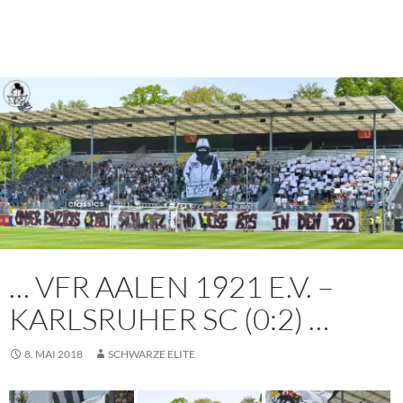
… VFR AALEN 1921 E.V. –
KARLSRUHER SC (0:2) …
8. MAI 2018
SCHWARZE ELITE