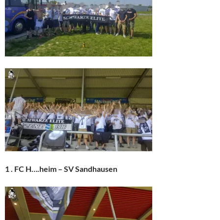
1 . FC H….heim – SV Sandhausen