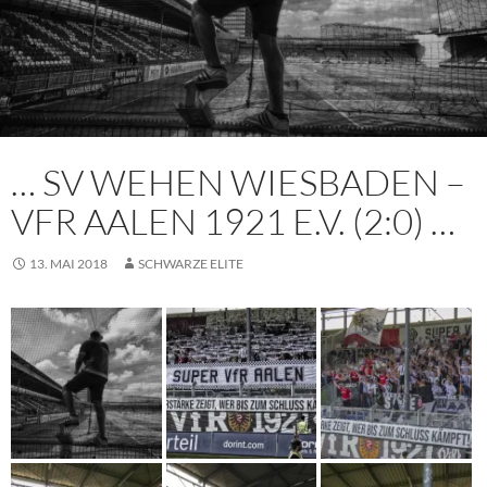
… SV WEHEN WIESBADEN –
VFR AALEN 1921 E.V. (2:0) …
13. MAI 2018
SCHWARZE ELITE