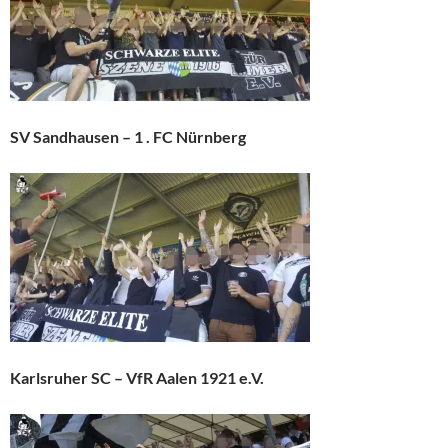
SV Sandhausen – 1 . FC Nürnberg
Karlsruher SC – VfR Aalen 1921 e.V.