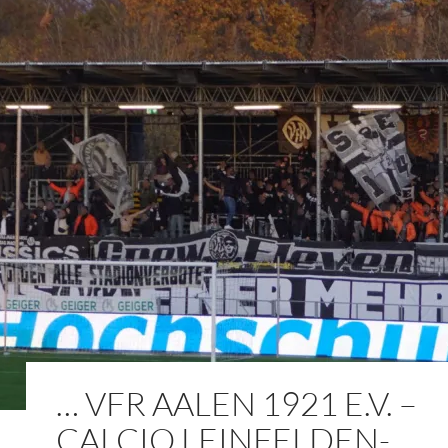
… VFR AALEN 1921 E.V. –
CALCIO LEINFELDEN-