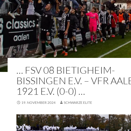
… FSV 08 BIETIGHEIM-
BISSINGEN E.V. – VFR AA
1921 E.V. (0-0) …
19. NOVEMBER 2024
SCHWARZE ELITE