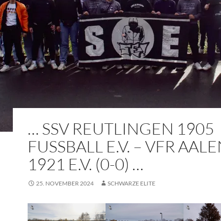
… SSV REUTLINGEN 1905
FUSSBALL E.V. – VFR AALEN
921 E.V. (0-0) …
25. NOVEMBER 2024
SCHWARZE ELITE