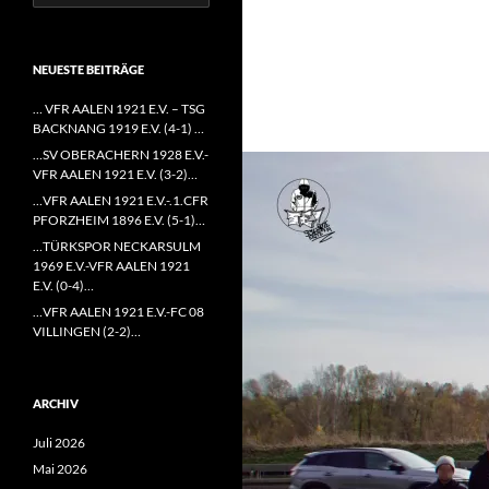
nach:
NEUESTE BEITRÄGE
… VFR AALEN 1921 E.V. – TSG
BACKNANG 1919 E.V. (4-1) …
…SV OBERACHERN 1928 E.V.-
VFR AALEN 1921 E.V. (3-2)…
…VFR AALEN 1921 E.V.-.1.CFR
PFORZHEIM 1896 E.V. (5-1)…
…TÜRKSPOR NECKARSULM
1969 E.V.-VFR AALEN 1921
E.V. (0-4)…
…VFR AALEN 1921 E.V.-FC 08
VILLINGEN (2-2)…
ARCHIV
Juli 2026
Mai 2026