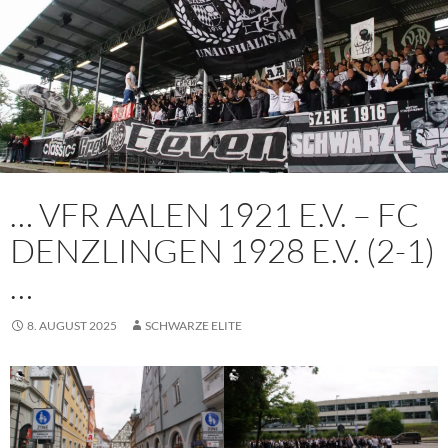
… VFR AALEN 1921 E.V. – FC
DENZLINGEN 1928 E.V. (2-1)
…
8. AUGUST 2025
SCHWARZE ELITE