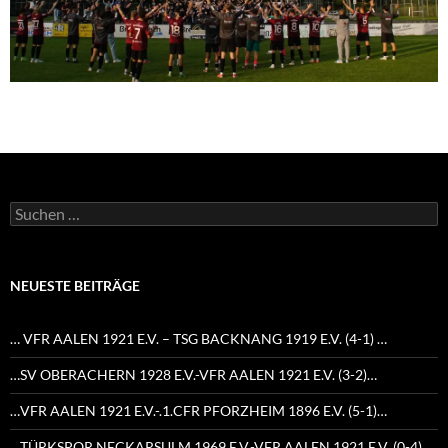
Suchen
nach:
NEUESTE BEITRÄGE
… VFR AALEN 1921 E.V. – TSG BACKNANG 1919 E.V. (4-1) …
…SV OBERACHERN 1928 E.V.-VFR AALEN 1921 E.V. (3-2)…
…VFR AALEN 1921 E.V.-.1.CFR PFORZHEIM 1896 E.V. (5-1)…
…TÜRKSPOR NECKARSULM 1969 E.V.-VFR AALEN 1921 E.V. (0-4)…