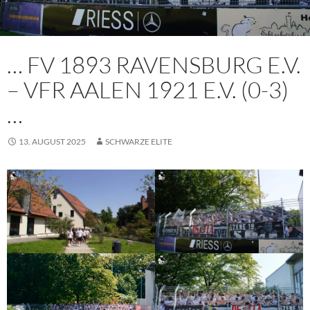
… FV 1893 RAVENSBURG E.V.
– VFR AALEN 1921 E.V. (0-3)
…
13. AUGUST 2025
SCHWARZE ELITE