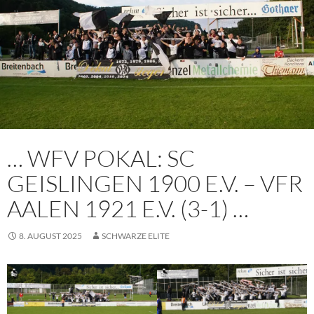
… WFV POKAL: SC
GEISLINGEN 1900 E.V. – VFR
AALEN 1921 E.V. (3-1) …
8. AUGUST 2025
SCHWARZE ELITE