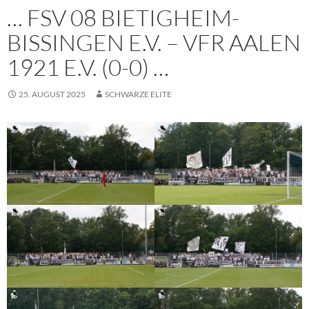
… FSV 08 BIETIGHEIM-
BISSINGEN E.V. – VFR AALEN
1921 E.V. (0-0) …
25. AUGUST 2025
SCHWARZE ELITE