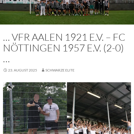
… VFR AALEN 1921 E.V. – FC
NÖTTINGEN 1957 E.V. (2-0)
…
23. AUGUST 2025
SCHWARZE ELITE