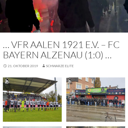
… VFR AALEN 1921 E.V. – FC
BAYERN ALZENAU (1:0) …
21. OKTOBER 2019
SCHWARZE ELITE