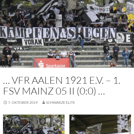
… VFR AALEN 1921 E.V. – 1.
FSV MAINZ 05 II (0:0) …
7. OKTOBER 2019
SCHWARZE ELITE