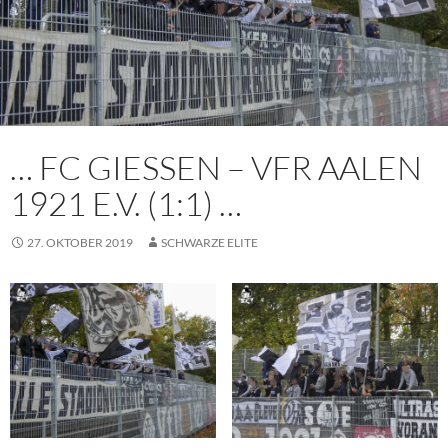
… FC GIESSEN – VFR AALEN
1921 E.V. (1:1) …
27. OKTOBER 2019
SCHWARZE ELITE