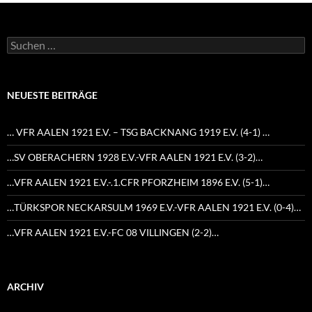
Suchen
nach:
NEUESTE BEITRÄGE
… VFR AALEN 1921 E.V. – TSG BACKNANG 1919 E.V. (4-1) …
…SV OBERACHERN 1928 E.V.-VFR AALEN 1921 E.V. (3-2)…
…VFR AALEN 1921 E.V.-.1.CFR PFORZHEIM 1896 E.V. (5-1)…
…TÜRKSPOR NECKARSULM 1969 E.V.-VFR AALEN 1921 E.V. (0-4)…
…VFR AALEN 1921 E.V.-FC 08 VILLINGEN (2-2)…
ARCHIV