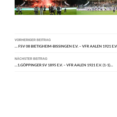
Beitragsnavigation
VORHERIGER BEITRAG
… FSV 08 BIETIGHEIM-BISSINGEN E.V. – VFR AALEN 1921 E.V. 
NÄCHSTER BEITRAG
…1.GÖPPINGER SV 1895 E.V. – VFR AALEN 1921 E.V. (1-1)…