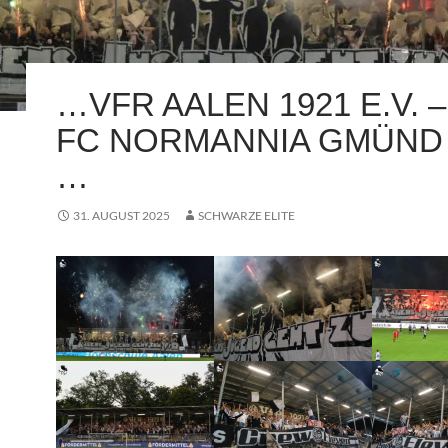
…VFR AALEN 1921 E.V. – 
FC NORMANNIA GMÜND (
…
31. AUGUST 2025
SCHWARZE ELITE