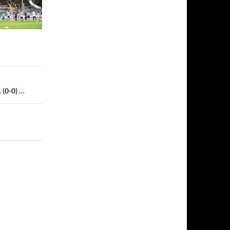
(0-0) …