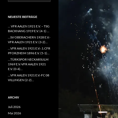
nach:
NEUESTE BEITRÄGE
… VFR AALEN 1921 E.V. – TSG
BACKNANG 1919 E.V. (4-1) …
…SV OBERACHERN 1928 E.V.-
VFR AALEN 1921 E.V. (3-2)…
…VFR AALEN 1921 E.V.-.1.CFR
PFORZHEIM 1896 E.V. (5-1)…
…TÜRKSPOR NECKARSULM
1969 E.V.-VFR AALEN 1921
E.V. (0-4)…
…VFR AALEN 1921 E.V.-FC 08
VILLINGEN (2-2)…
ARCHIV
Juli 2026
Mai 2026