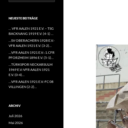
nach:
NEUESTE BEITRÄGE
… VFR AALEN 1921 E.V. – TSG
BACKNANG 1919 E.V. (4-1) …
…SV OBERACHERN 1928 E.V.-
VFR AALEN 1921 E.V. (3-2)…
…VFR AALEN 1921 E.V.-.1.CFR
PFORZHEIM 1896 E.V. (5-1)…
…TÜRKSPOR NECKARSULM
1969 E.V.-VFR AALEN 1921
E.V. (0-4)…
…VFR AALEN 1921 E.V.-FC 08
VILLINGEN (2-2)…
ARCHIV
Juli 2026
Mai 2026