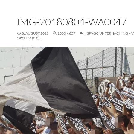
IMG-20180804-WA0047
8. AUGUST 2018
1000 × 657
… SPVGG UNTERHACHING – V
1921 E.V. (0:0) …