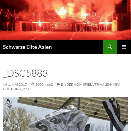
Zum
Inhalt
springen
Suchen
Schwarze Elite Aalen
PRIMÄR
MENÜ
_DSC5883
1. MAI 2017
1000 × 662
BILDER VOM SPIEL VFR AALEN- MSV
DUISBURG (2:1)