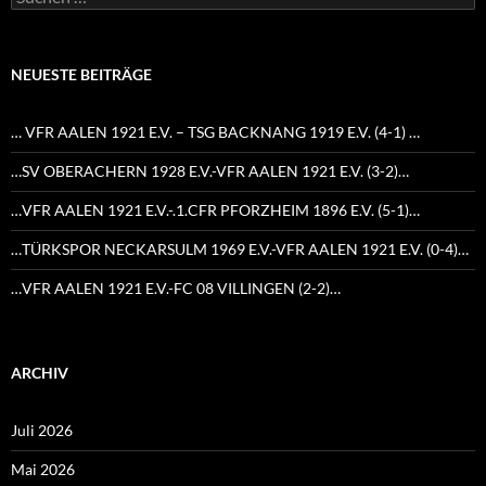
nach:
NEUESTE BEITRÄGE
… VFR AALEN 1921 E.V. – TSG BACKNANG 1919 E.V. (4-1) …
…SV OBERACHERN 1928 E.V.-VFR AALEN 1921 E.V. (3-2)…
…VFR AALEN 1921 E.V.-.1.CFR PFORZHEIM 1896 E.V. (5-1)…
…TÜRKSPOR NECKARSULM 1969 E.V.-VFR AALEN 1921 E.V. (0-4)…
…VFR AALEN 1921 E.V.-FC 08 VILLINGEN (2-2)…
ARCHIV
Juli 2026
Mai 2026